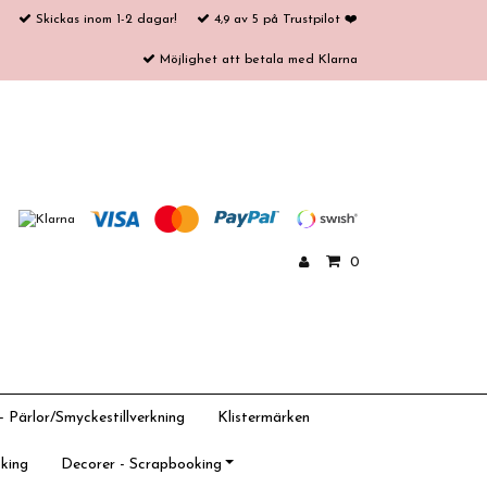
Skickas inom 1-2 dagar!
4,9 av 5 på Trustpilot ❤️
Möjlighet att betala med Klarna
0
 Pärlor/Smyckestillverkning
Klistermärken
king
Decorer - Scrapbooking