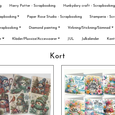
g
Harry Potter - Scrapbooking
Hunkydory craft - Scrapbooking
rapbooking
Paper Rose Studio - Scrapbooking
Stamperia - Sc
crapbooking
Diamond painting
Virkning/Stickning/Sömnad
r
Kläder/Plussize/Accessoarer
JUL
Julkalender
Kont
Kort