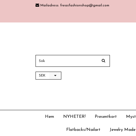
Mailadress:
freasfashionshop@gmail.com
SEK
Hem
NYHETER!
Presentkort
Myst
Flatbacks/Nailart
Jewelry Made