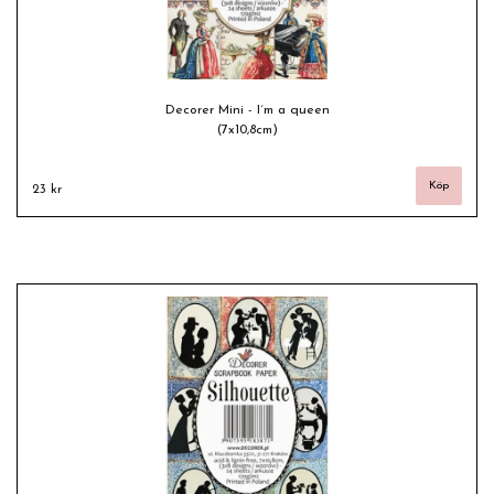
Decorer Mini - I´m a queen
(7x10,8cm)
23 kr