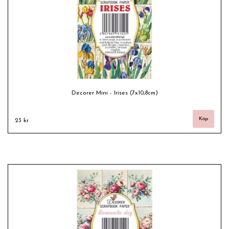
Decorer Mini - Irises (7x10,8cm)
23 kr