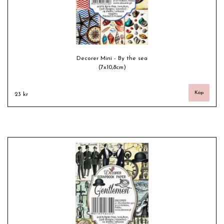
Decorer Mini - By the sea
(7x10,8cm)
23 kr