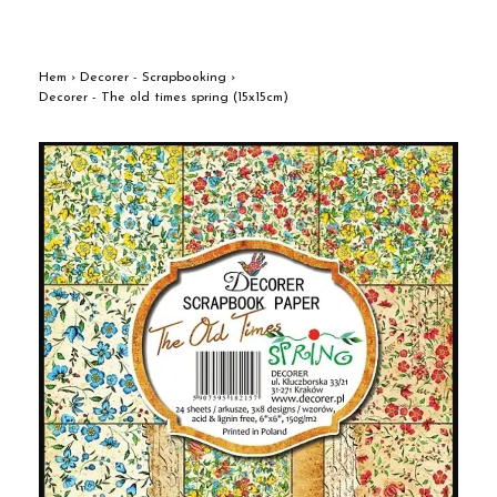
Hem
›
Decorer - Scrapbooking
›
Decorer - The old times spring (15x15cm)