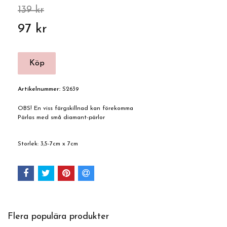
139 kr
97 kr
Artikelnummer:
S2639
OBS! En viss färgskillnad kan förekomma
Pärlas med små diamant-pärlor
Storlek: 3,5-7cm x 7cm
Flera populära produkter