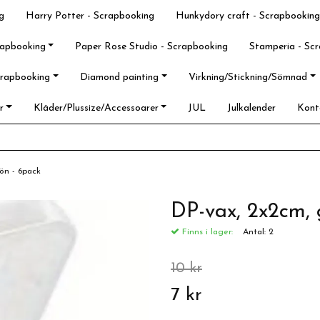
g
Harry Potter - Scrapbooking
Hunkydory craft - Scrapbooking
rapbooking
Paper Rose Studio - Scrapbooking
Stamperia - Sc
crapbooking
Diamond painting
Virkning/Stickning/Sömnad
r
Kläder/Plussize/Accessoarer
JUL
Julkalender
Kont
rön - 6pack
DP-vax, 2x2cm, 
Finns i lager:
Antal:
2
10 kr
7 kr