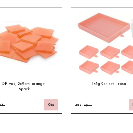
DP-vax, 2x2cm, orange -
Tråg 9st-set - rosa
6pack
0 kr
48 kr
69 kr