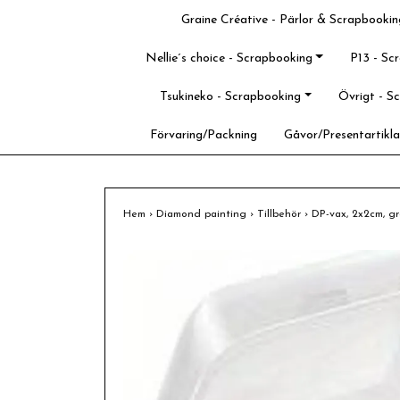
Graine Créative - Pärlor & Scrapbookin
Nellie´s choice - Scrapbooking
P13 - Sc
Tsukineko - Scrapbooking
Övrigt - S
Förvaring/Packning
Gåvor/Presentartikla
Hem
›
Diamond painting
›
Tillbehör
›
DP-vax, 2x2cm, g