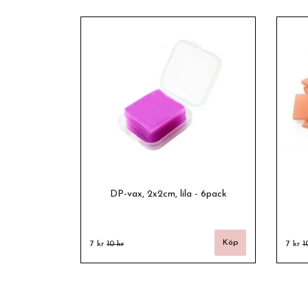
DP-vax, 2x2cm, lila - 6pack
7 kr
10 kr
7 kr
1