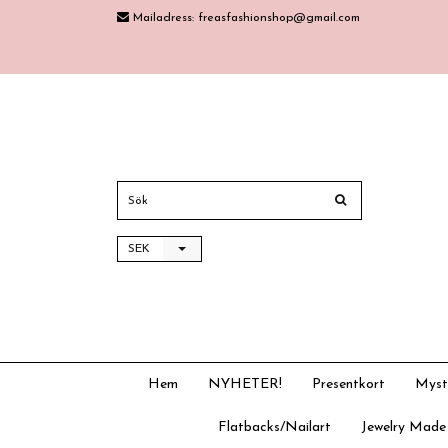
Mailadress:
freasfashionshop@gmail.com
SEK
Hem
NYHETER!
Presentkort
Myst
Flatbacks/Nailart
Jewelry Made