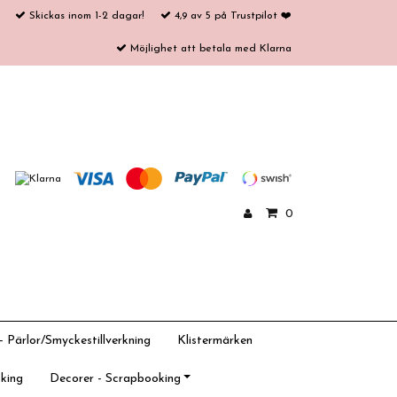
Skickas inom 1-2 dagar!
4,9 av 5 på Trustpilot ❤️
Möjlighet att betala med Klarna
0
 Pärlor/Smyckestillverkning
Klistermärken
king
Decorer - Scrapbooking