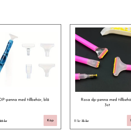
DP-penna med tillbehör, blå
Rosa dp-penna med tillbehö
3st
69 kr
11 kr
15 kr