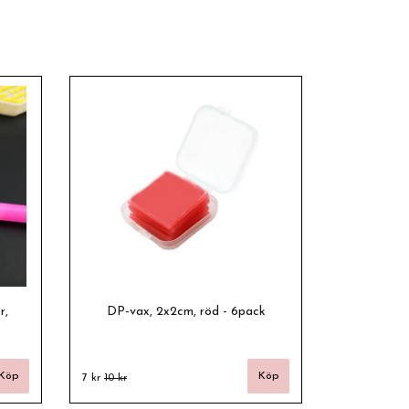
r,
DP-vax, 2x2cm, röd - 6pack
7 kr
10 kr