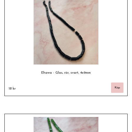
Ehawa - Glas, rör, svart, 4x9mm
18 kr