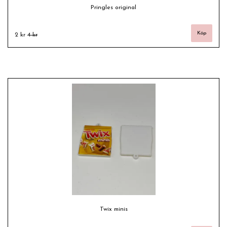
Pringles original
2 kr
4 kr
Twix minis