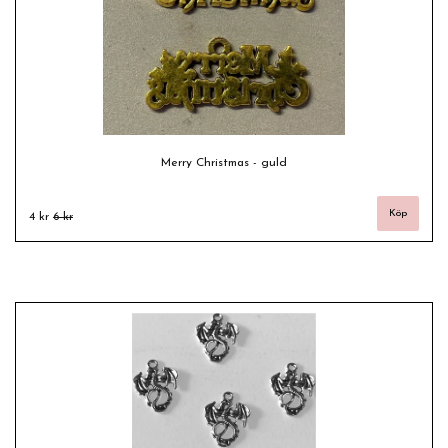
Merry Christmas - guld
4 kr
6 kr