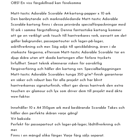
OBS! En viss färgskillnad kan förekomma
Matt-tastic Adorable Scorable A4-kartong-papper x 10 ark
Den banbrytande och marknadsledande Matt-tastic Adorable
Scorable-kartong finns i dessa prisvärda specialförpackningar med
10 ark i samma färgställning. Denna fantastiska kartong kommer
att ge en verkligt unik touch till hantverkares verk, oavsett om det
gäller bakgrunder, passepartouter och lager-på-lager,
asktillverkning och mer. Säg adjö till sprickbildning, även i de
starkaste färgerna, eftersom Matt-tastic Adorable Scorable tar en
djup skåra utan att skada kartongen eller förlora tryckets
livfullhet. Smart teknik eliminerar risken för oavsiktlig
färgöverföring och håller din kartong ren. Specialbeläggningen
Matt-tastic Adorable Scorables tunga 350 g/m²-finish garanterar
en säker och robust bas för alla projekt och har blivit
hantverkarnas signaturfinish, vilket ger deras hantverk den extra
touchen av glamour och lyx som driver dem till projekt med äkta
wow-faktor.
Innehåller 10 x A4 350gsm ark med bedårande Scorable Takes och
håller den perfekta skåran varje gång!
Vit baksida
Perfekt för passepartout och lager-på-lager, lådtillverkning och
mer.
Finns i en mängd olika färger. Varje färg säljs separat.