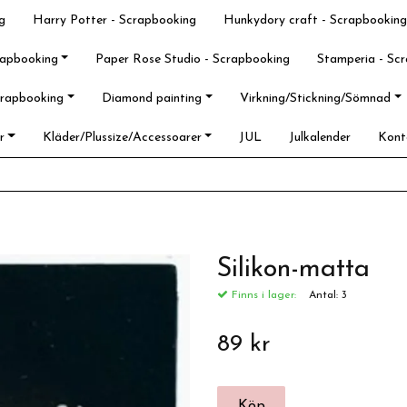
g
Harry Potter - Scrapbooking
Hunkydory craft - Scrapbooking
rapbooking
Paper Rose Studio - Scrapbooking
Stamperia - Sc
crapbooking
Diamond painting
Virkning/Stickning/Sömnad
r
Kläder/Plussize/Accessoarer
JUL
Julkalender
Kont
Silikon-matta
Finns i lager:
Antal:
3
89 kr