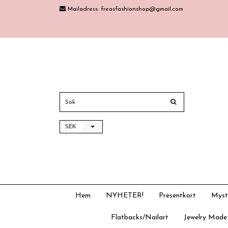
Mailadress:
freasfashionshop@gmail.com
SEK
Hem
NYHETER!
Presentkort
Myst
Flatbacks/Nailart
Jewelry Made