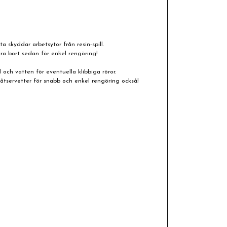
a skyddar arbetsytor från resin-spill.
dra bort sedan för enkel rengöring!
 och vatten för eventuella klibbiga röror.
tservetter för snabb och enkel rengöring också!