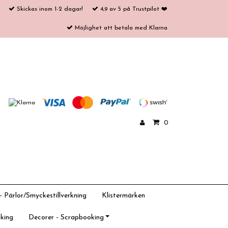
Skickas inom 1-2 dagar!
4,9 av 5 på Trustpilot ❤️
Möjlighet att betala med Klarna
0
 Pärlor/Smyckestillverkning
Klistermärken
king
Decorer - Scrapbooking