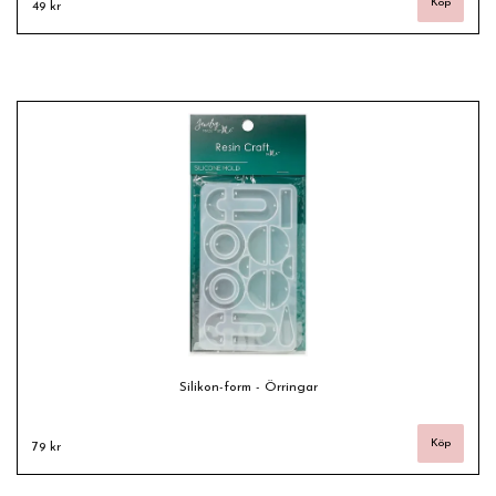
49 kr
Silikon-form - Örringar
79 kr