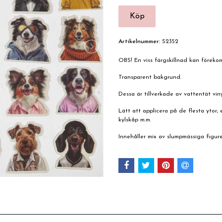
Artikelnummer:
S2352
OBS! En viss färgskillnad kan förek
Transparent bakgrund.
Dessa är tillverkade av vattentät viny
Lätt att applicera på de flesta ytor, e
kylskåp m.m.
Innehåller mix av slumpmässiga figure