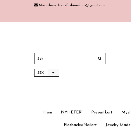
Mailadress:
freasfashionshop@gmail.com
SEK
Hem
NYHETER!
Presentkort
Myst
Flatbacks/Nailart
Jewelry Made