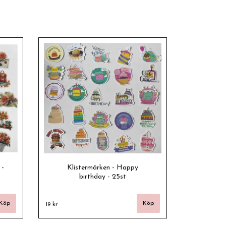
 -
Klistermärken - Happy
birthday - 25st
19 kr