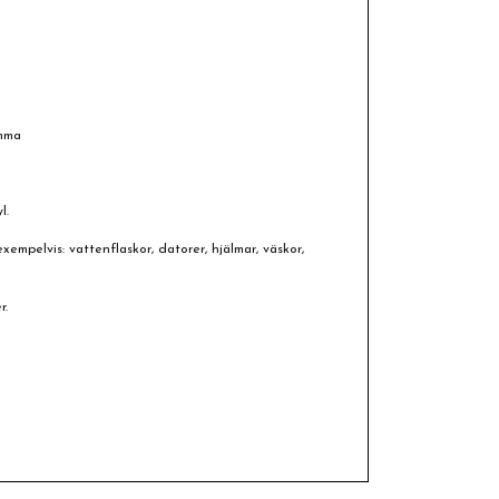
omma
l.
xempelvis: vattenflaskor, datorer, hjälmar, väskor,
r.