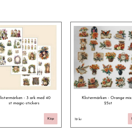
listermärken - 3 ark med 40
Klistermärken - Orange mix
st magic-stickers
25st
19 kr