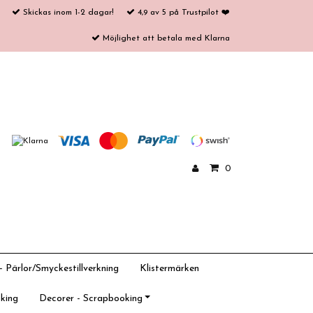
Skickas inom 1-2 dagar!
4,9 av 5 på Trustpilot ❤️
Möjlighet att betala med Klarna
0
 Pärlor/Smyckestillverkning
Klistermärken
king
Decorer - Scrapbooking