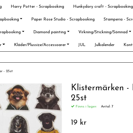
g
Harry Potter - Scrapbooking
Hunkydory craft - Scrapbooking
rapbooking
Paper Rose Studio - Scrapbooking
Stamperia - Sc
crapbooking
Diamond painting
Virkning/Stickning/Sömnad
r
Kläder/Plussize/Accessoarer
JUL
Julkalender
Kont
r - 25st
Klistermärken 
25st
Finns i lager:
Antal:
7
19 kr