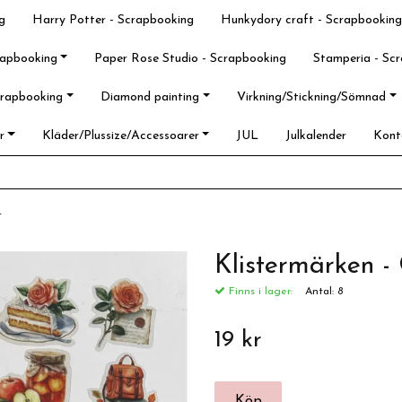
g
Harry Potter - Scrapbooking
Hunkydory craft - Scrapbooking
rapbooking
Paper Rose Studio - Scrapbooking
Stamperia - Sc
crapbooking
Diamond painting
Virkning/Stickning/Sömnad
r
Kläder/Plussize/Accessoarer
JUL
Julkalender
Kont
st
Klistermärken -
Finns i lager:
Antal:
8
19 kr