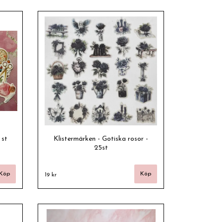
 st
Klistermärken - Gotiska rosor -
25st
19 kr