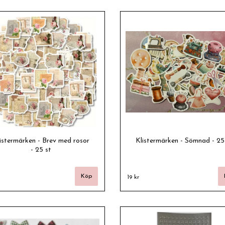
istermärken - Brev med rosor
Klistermärken - Sömnad - 25
- 25 st
19 kr