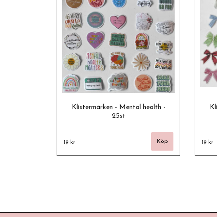
Klistermärken - Mental health -
Kl
25st
19 kr
19 kr