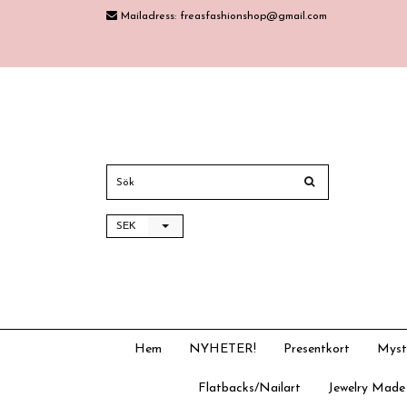
Mailadress:
freasfashionshop@gmail.com
SEK
Hem
NYHETER!
Presentkort
Myst
Flatbacks/Nailart
Jewelry Made