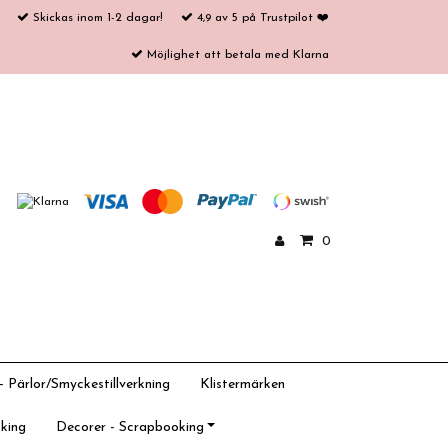
Skickas inom 1-2 dagar!
4,9 av 5 på Trustpilot ❤️
Möjlighet att betala med Klarna
0
 Pärlor/Smyckestillverkning
Klistermärken
king
Decorer - Scrapbooking