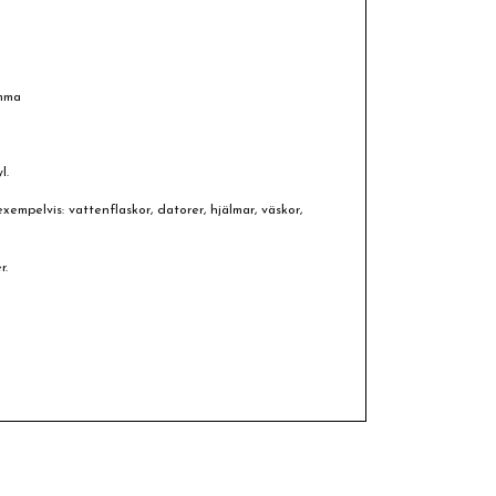
omma
l.
xempelvis: vattenflaskor, datorer, hjälmar, väskor,
r.