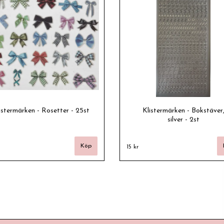
istermärken - Rosetter - 25st
Klistermärken - Bokstäver
silver - 2st
15 kr