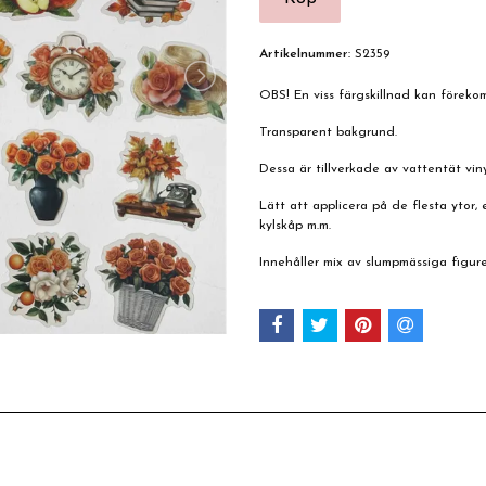
Artikelnummer:
S2359
OBS! En viss färgskillnad kan förek
Transparent bakgrund.
Dessa är tillverkade av vattentät viny
Lätt att applicera på de flesta ytor, e
kylskåp m.m.
Innehåller mix av slumpmässiga figure