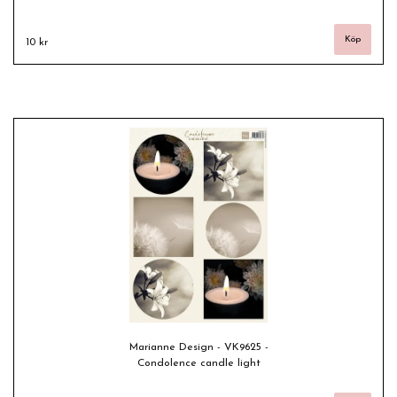
10 kr
Marianne Design - VK9625 -
Condolence candle light