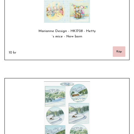
Marianne Design - HK1708 - Hetty
´s mice - New born
10 kr