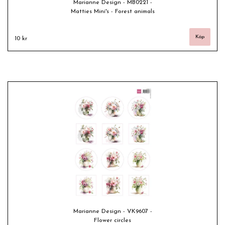
Marianne Design - MB0221 -
Matties Mini's - Forest animals
10 kr
Marianne Design - VK9607 -
Flower circles