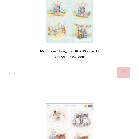
Marianne Design - HK1708 - Hetty
´s mice - New born
10 kr