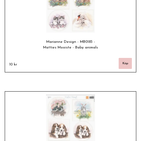
Marianne Design - MB0183 -
Matties Mooiste - Baby animals
10 kr