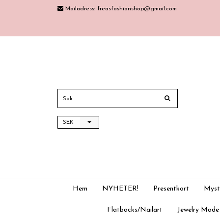
Mailadress:
freasfashionshop@gmail.com
SEK
Hem
NYHETER!
Presentkort
Myst
Flatbacks/Nailart
Jewelry Made