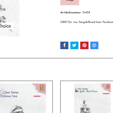
Artikelnummer:
S1438
OBS! En viss färgskillnad kan förek