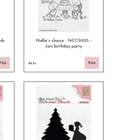
rds
Nellie´s choice - NCCS005 -
Javi birthday party
49 kr