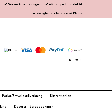
Skickas inom 1-2 dagar!
4,9 av 5 på Trustpilot ❤️
Möjlighet att betala med Klarna
0
 Pärlor/Smyckestillverkning
Klistermärken
king
Decorer - Scrapbooking