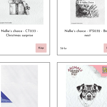
Nellie´s choice - CT033 -
Nellie´s choice - IFS032 - Bi
Christmas surprise
nest
59 kr