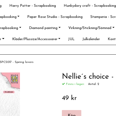
g
Harry Potter - Scrapbooking
Hunkydory craft - Scrapbooking
rapbooking
Paper Rose Studio - Scrapbooking
Stamperia - Sc
crapbooking
Diamond painting
Virkning/Stickning/Sömnad
r
Kläder/Plussize/Accessoarer
JUL
Julkalender
Kont
- SPCS017 - Spring lovers
Nellie´s choice 
Finns i lager:
Antal:
2
49 kr