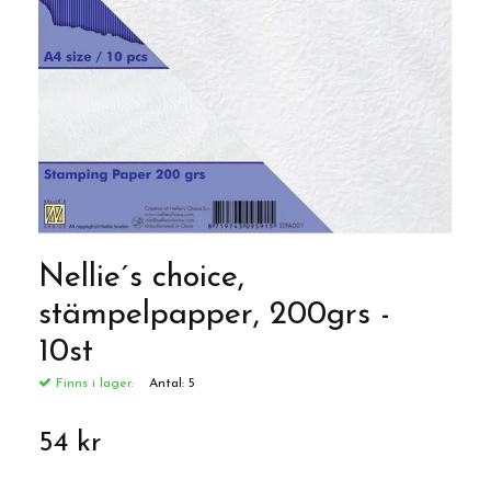
Nellie´s choice,
stämpelpapper, 200grs -
10st
Finns i lager:
Antal:
5
54 kr