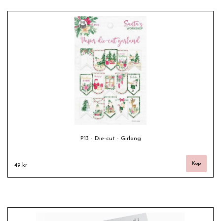
P13 - Die-cut - Girlang
49 kr