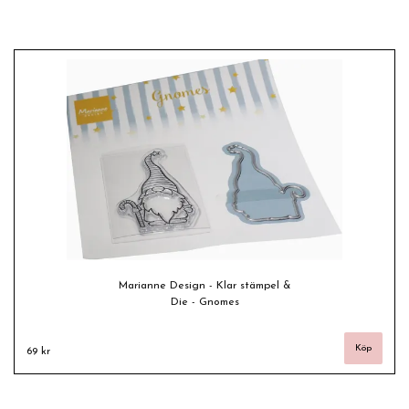
Marianne Design - Klar stämpel &
Die - Gnomes
69 kr