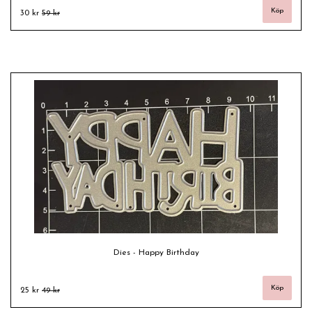
30 kr
59 kr
Dies - Happy Birthday
25 kr
49 kr