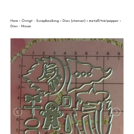
Hem
›
Övrigt - Scrapbooking
›
Dies (stansar) i metall/trä/papper
›
Dies - Nissar