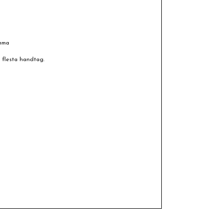
omma
e flesta handtag.