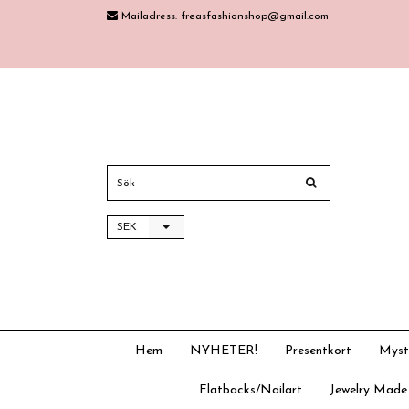
Mailadress:
freasfashionshop@gmail.com
SEK
Hem
NYHETER!
Presentkort
Myst
Flatbacks/Nailart
Jewelry Made