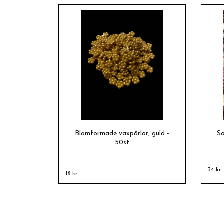
Blomformade vaxpärlor, guld -
So
50st
34 kr
18 kr