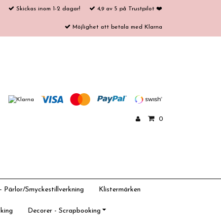
Skickas inom 1-2 dagar!
4,9 av 5 på Trustpilot ❤️
Möjlighet att betala med Klarna
0
 Pärlor/Smyckestillverkning
Klistermärken
king
Decorer - Scrapbooking