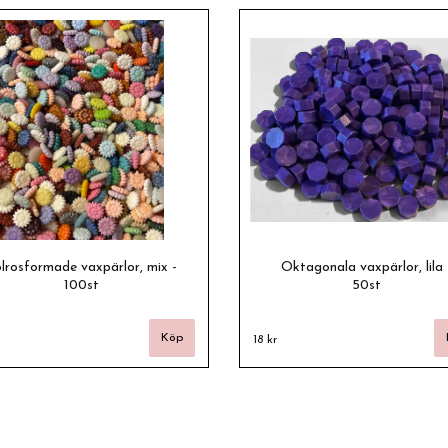
lrosformade vaxpärlor, mix -
Oktagonala vaxpärlor, lila 
100st
50st
18 kr