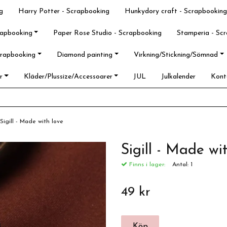
g
Harry Potter - Scrapbooking
Hunkydory craft - Scrapbooking
rapbooking
Paper Rose Studio - Scrapbooking
Stamperia - Sc
crapbooking
Diamond painting
Virkning/Stickning/Sömnad
r
Kläder/Plussize/Accessoarer
JUL
Julkalender
Kont
Sigill - Made with love
Sigill - Made wi
Finns i lager:
Antal:
1
49 kr