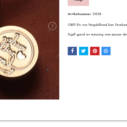
Artikelnummer:
S1538
OBS! En viss färgskillnad kan förek
Sigill gjord av mässing som passar d