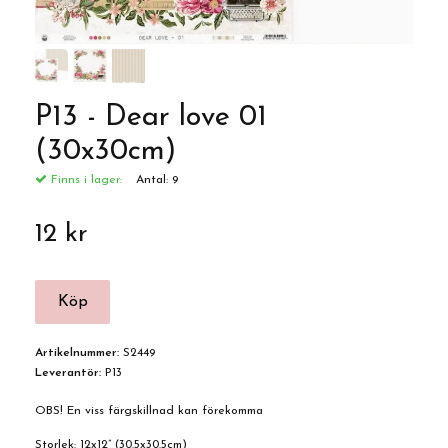
P13 - Dear love 01
(30x30cm)
Finns i lager:
Antal:
9
12 kr
Artikelnummer:
S2449
Leverantör:
P13
OBS! En viss färgskillnad kan förekomma
Storlek: 12x12” (30.5x30.5cm)