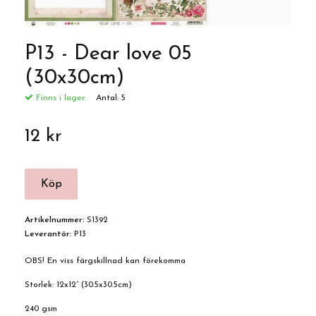
P13 - Dear love 05
(30x30cm)
Finns i lager:
Antal:
5
12 kr
Artikelnummer:
S1392
Leverantör:
P13
OBS! En viss färgskillnad kan förekomma
Storlek: 12x12” (30.5x30.5cm)
240 gsm