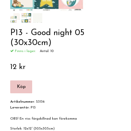
P13 - Good night 05
(30x30cm)
Finns i lager:
Antal:
10
12 kr
Artikelnummer:
S3136
Leverantör:
P13
OBS! En viss färgskillnad kan förekomma
Storlek: 12x12” (30.5x30.5cm)