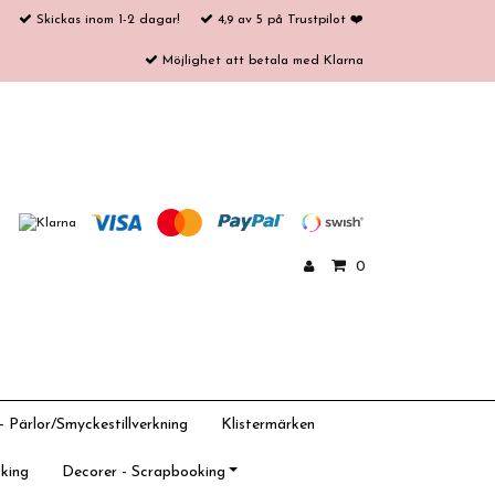
Skickas inom 1-2 dagar!
4,9 av 5 på Trustpilot ❤️
Möjlighet att betala med Klarna
0
 Pärlor/Smyckestillverkning
Klistermärken
king
Decorer - Scrapbooking