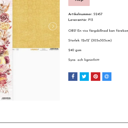
Artikelnummer:
S2457
Leverantör:
P13
OBS! En viss färgskillnad kan förek
Storlek: 12x12” (30.5x30.5cm)
240 gsm
Syra- och ligninfritt