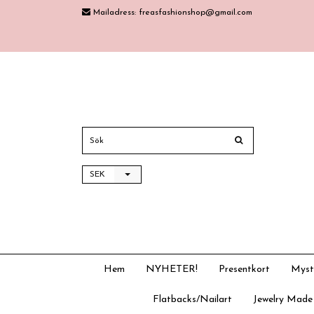
Mailadress:
freasfashionshop@gmail.com
SEK
Hem
NYHETER!
Presentkort
Myst
Flatbacks/Nailart
Jewelry Made