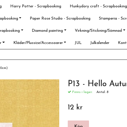
g
Harry Potter - Scrapbooking
Hunkydory craft - Scrapbooking
rapbooking
Paper Rose Studio - Scrapbooking
Stamperia - Sc
crapbooking
Diamond painting
Virkning/Stickning/Sömnad
r
Kläder/Plussize/Accessoarer
JUL
Julkalender
Kont
x30cm)
P13 - Hello Au
Finns i lager:
Antal:
8
12 kr