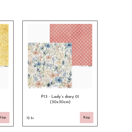
P13 - Lady´s diary 01
(30x30cm)
12 kr