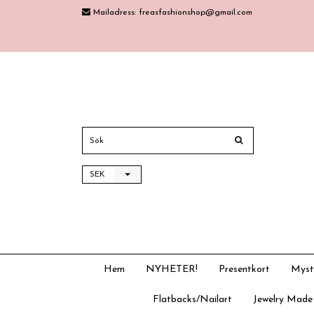
Mailadress:
freasfashionshop@gmail.com
SEK
Hem
NYHETER!
Presentkort
Myst
Flatbacks/Nailart
Jewelry Made