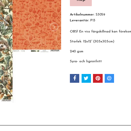
Artikelnummer:
S3059
Leverantör:
P13
OBS! En viss färgskillnad kan förek
Storlek: 12x12” (30.5x30.5cm)
240 gsm
Syra- och ligninfritt