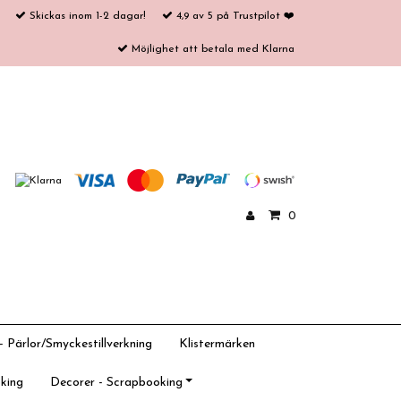
Skickas inom 1-2 dagar!
4,9 av 5 på Trustpilot ❤️
Möjlighet att betala med Klarna
0
 Pärlor/Smyckestillverkning
Klistermärken
king
Decorer - Scrapbooking