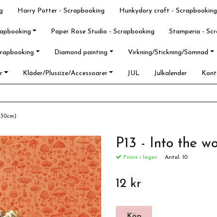
g
Harry Potter - Scrapbooking
Hunkydory craft - Scrapbooking
rapbooking
Paper Rose Studio - Scrapbooking
Stamperia - Sc
crapbooking
Diamond painting
Virkning/Stickning/Sömnad
r
Kläder/Plussize/Accessoarer
JUL
Julkalender
Kont
0x30cm)
P13 - Into the 
Finns i lager:
Antal:
10
12 kr