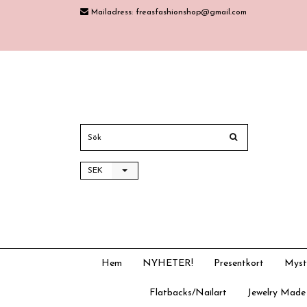
Mailadress:
freasfashionshop@gmail.com
SEK
Hem
NYHETER!
Presentkort
Myst
Flatbacks/Nailart
Jewelry Made