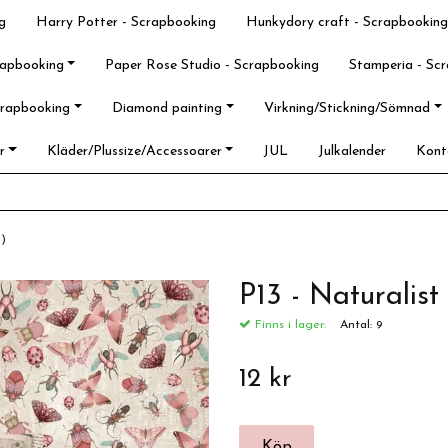
g
Harry Potter - Scrapbooking
Hunkydory craft - Scrapbooking
rapbooking
Paper Rose Studio - Scrapbooking
Stamperia - Sc
crapbooking
Diamond painting
Virkning/Stickning/Sömnad
r
Kläder/Plussize/Accessoarer
JUL
Julkalender
Kont
m)
P13 - Naturalis
Finns i lager:
Antal:
9
12 kr