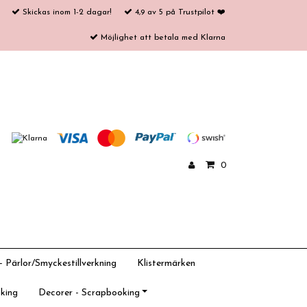
Skickas inom 1-2 dagar!
4,9 av 5 på Trustpilot ❤️
Möjlighet att betala med Klarna
0
 Pärlor/Smyckestillverkning
Klistermärken
king
Decorer - Scrapbooking