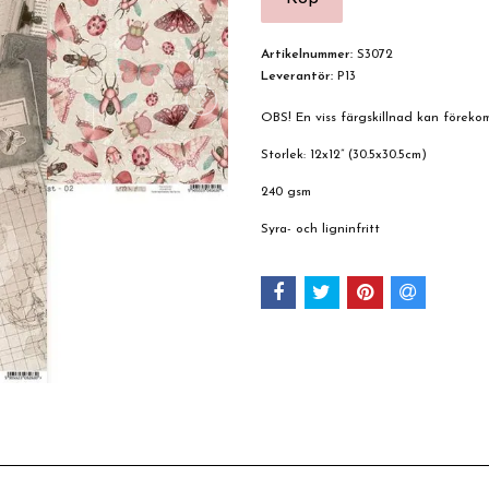
Artikelnummer:
S3072
Leverantör:
P13
OBS! En viss färgskillnad kan förek
Storlek: 12x12” (30.5x30.5cm)
240 gsm
Syra- och ligninfritt