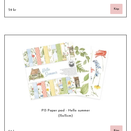
59 kr
P13 Paper pad - Hello summer
(15x15cm)