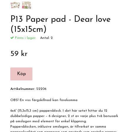
P13 Paper pad - Dear love
(15x15cm)
Finns i lager:
Antal:
2
59 kr
Artikelnummer:
S2206
OBS! En viss färgskillnad kan förekomma
6x6” (15,3x15,3 cm) pappersblock. I det här setet hittar du 12
dubbelsidiga papper – 6 designer, 2 st av varje plus två bonusark
på omslagen med element för enkel klippning.
Pappersblocken, inklusive omslagen, är tillverkat av samma
papperskvalitet som papperen som används som enstaka papper.