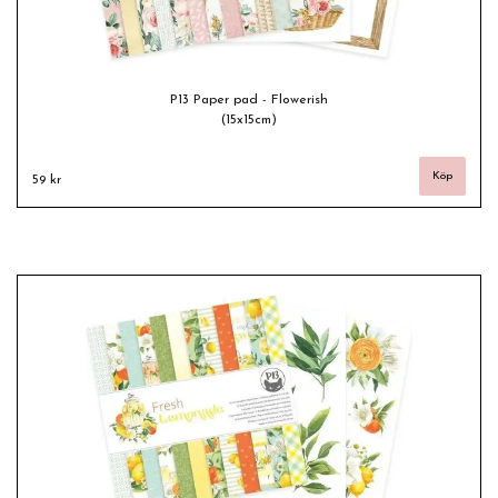
P13 Paper pad - Flowerish
(15x15cm)
59 kr