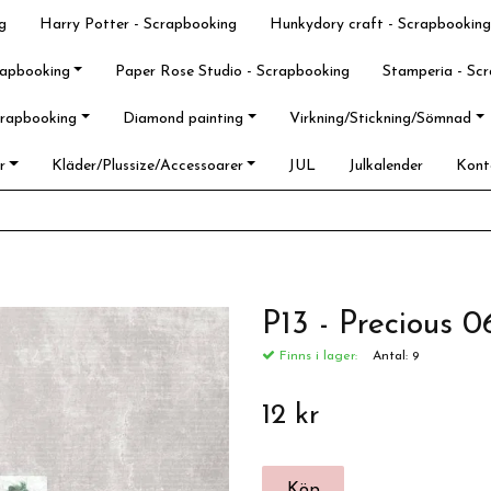
g
Harry Potter - Scrapbooking
Hunkydory craft - Scrapbooking
rapbooking
Paper Rose Studio - Scrapbooking
Stamperia - Sc
crapbooking
Diamond painting
Virkning/Stickning/Sömnad
r
Kläder/Plussize/Accessoarer
JUL
Julkalender
Kont
P13 - Precious 
Finns i lager:
Antal:
9
12 kr