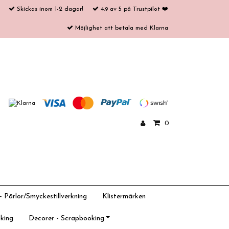
Skickas inom 1-2 dagar!
4,9 av 5 på Trustpilot ❤️
Möjlighet att betala med Klarna
0
 Pärlor/Smyckestillverkning
Klistermärken
king
Decorer - Scrapbooking