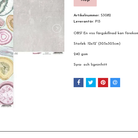
Artikelnummer:
S3082
Leverantör:
P13
OBS! En viss färgskillnad kan förek
Storlek: 12x12” (30.5x30.5cm)
240 gsm
Syra- och ligninfritt