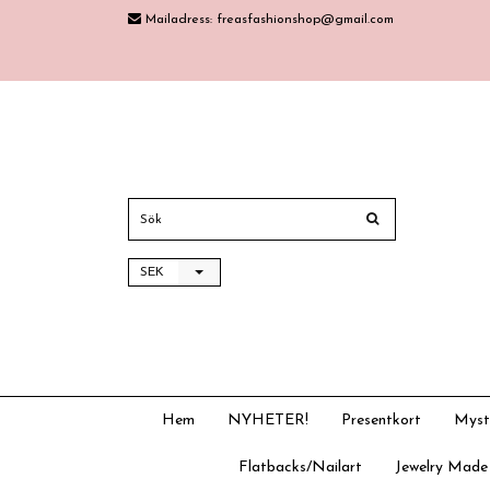
Mailadress:
freasfashionshop@gmail.com
SEK
Hem
NYHETER!
Presentkort
Myst
Flatbacks/Nailart
Jewelry Made