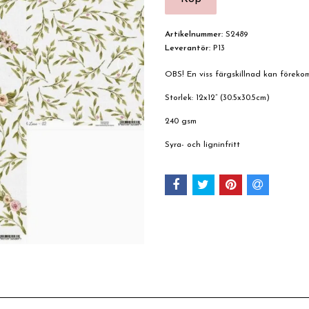
Artikelnummer:
S2489
Leverantör:
P13
OBS! En viss färgskillnad kan förek
Storlek: 12x12” (30.5x30.5cm)
240 gsm
Syra- och ligninfritt