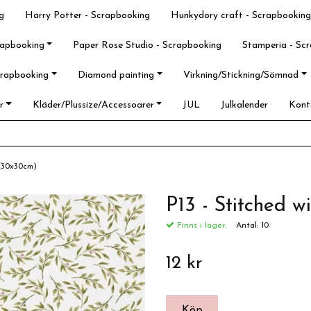
g
Harry Potter - Scrapbooking
Hunkydory craft - Scrapbooking
rapbooking
Paper Rose Studio - Scrapbooking
Stamperia - Sc
crapbooking
Diamond painting
Virkning/Stickning/Sömnad
r
Kläder/Plussize/Accessoarer
JUL
Julkalender
Kont
 (30x30cm)
P13 - Stitched 
Finns i lager:
Antal:
10
12 kr