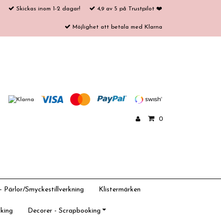
Skickas inom 1-2 dagar!
4,9 av 5 på Trustpilot ❤️
Möjlighet att betala med Klarna
0
 Pärlor/Smyckestillverkning
Klistermärken
king
Decorer - Scrapbooking