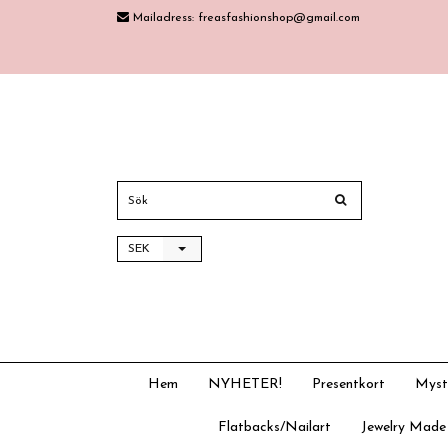
Mailadress:
freasfashionshop@gmail.com
SEK
Hem
NYHETER!
Presentkort
Myst
Flatbacks/Nailart
Jewelry Made