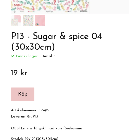
P13 - Sugar & spice 04
(30x30cm)
Finns i lager:
Antal:
5
12 kr
Artikelnummer:
S2496
Leverantör:
P13
OBS! En viss färgskillnad kan förekomma
Storlek: 12x12” (30.5x30.5cm)