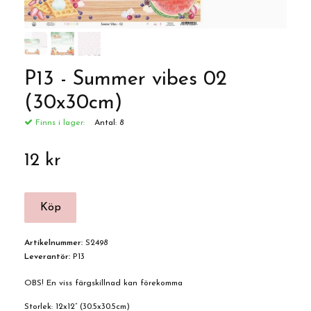
P13 - Summer vibes 02
(30x30cm)
Finns i lager:
Antal:
8
12 kr
Artikelnummer:
S2498
Leverantör:
P13
OBS! En viss färgskillnad kan förekomma
Storlek: 12x12” (30.5x30.5cm)