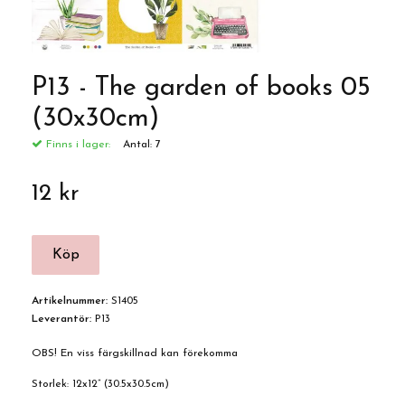
P13 - The garden of books 05
(30x30cm)
Finns i lager:
Antal:
7
12 kr
Artikelnummer:
S1405
Leverantör:
P13
OBS! En viss färgskillnad kan förekomma
Storlek: 12x12” (30.5x30.5cm)