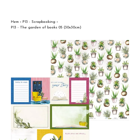
Hem
›
P13 - Scrapbooking
›
P13 - The garden of books 05 (30x30cm)