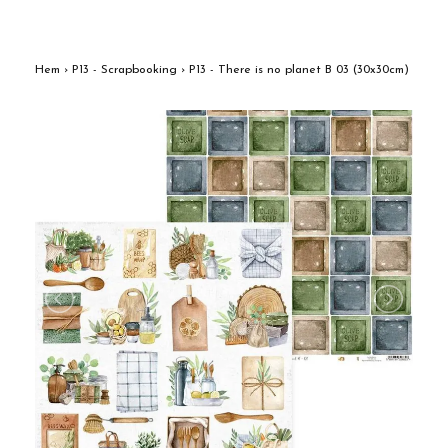
Hem
›
P13 - Scrapbooking
›
P13 - There is no planet B 03 (30x30cm)