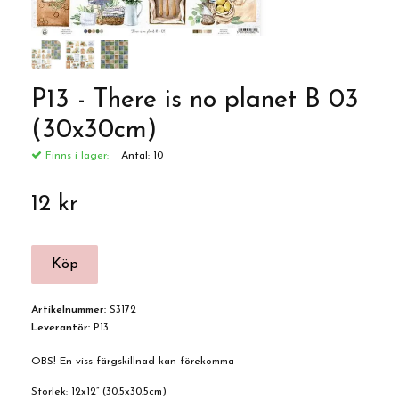
P13 - There is no planet B 03
(30x30cm)
Finns i lager:
Antal:
10
12 kr
Artikelnummer:
S3172
Leverantör:
P13
OBS! En viss färgskillnad kan förekomma
Storlek: 12x12” (30.5x30.5cm)