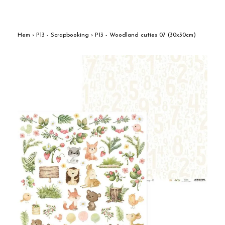
Hem
›
P13 - Scrapbooking
›
P13 - Woodland cuties 07 (30x30cm)