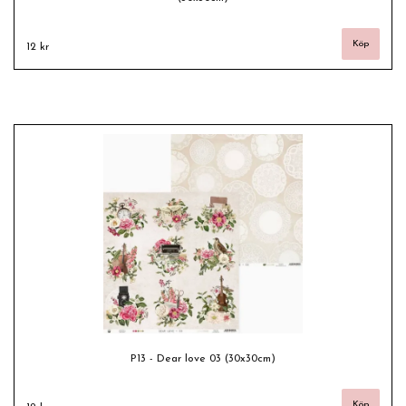
12 kr
P13 - Dear love 03 (30x30cm)