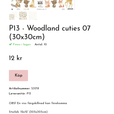
P13 - Woodland cuties 07
(30x30cm)
Finns i lager:
Antal:
10
12 kr
Artikelnummer:
S3178
Leverantör:
P13
OBS! En viss färgskillnad kan förekomma
Storlek: 12x12” (30.5x30.5cm)