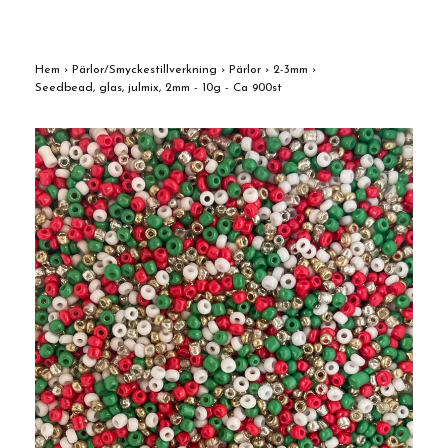
Hem
›
Pärlor/Smyckestillverkning
›
Pärlor
›
2-3mm
›
Seedbead, glas, julmix, 2mm - 10g - Ca 900st