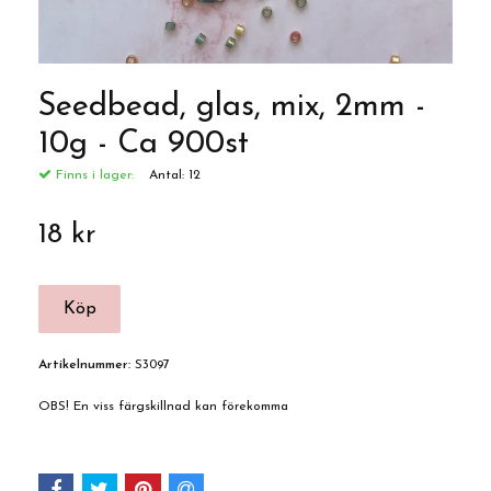
Seedbead, glas, mix, 2mm -
10g - Ca 900st
Finns i lager:
Antal:
12
18 kr
Artikelnummer:
S3097
OBS! En viss färgskillnad kan förekomma