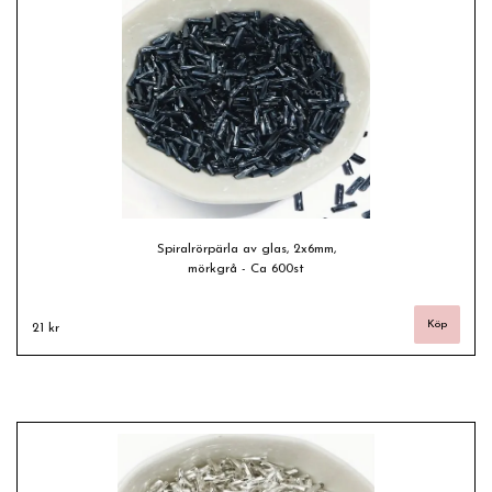
Spiralrörpärla av glas, 2x6mm,
mörkgrå - Ca 600st
21 kr