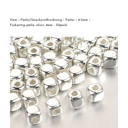
Hem
›
Pärlor/Smyckestillverkning
›
Pärlor
›
4-5mm
›
Fyrkantig pärla, silver, 4mm - 50pack