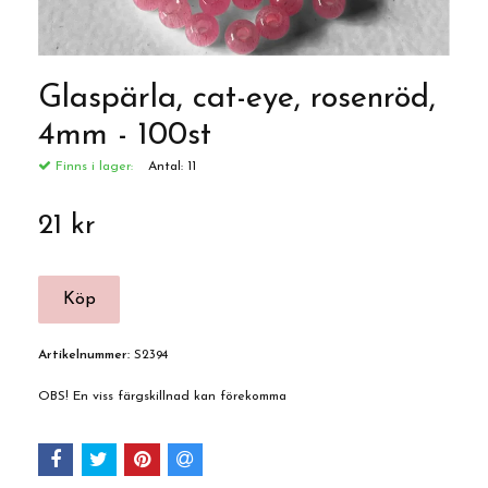
Glaspärla, cat-eye, rosenröd,
4mm - 100st
Finns i lager:
Antal:
11
21 kr
Artikelnummer:
S2394
OBS! En viss färgskillnad kan förekomma