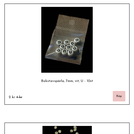
Bokstavspärla, 7mm, vit, U - 10st
2 kr
4 kr