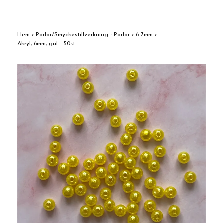
Hem
›
Pärlor/Smyckestillverkning
›
Pärlor
›
6-7mm
›
Akryl, 6mm, gul - 50st