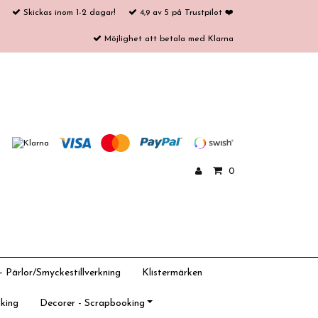
Skickas inom 1-2 dagar!
4,9 av 5 på Trustpilot ❤️
Möjlighet att betala med Klarna
0
 Pärlor/Smyckestillverkning
Klistermärken
king
Decorer - Scrapbooking