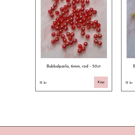
Bubbelpärla, 6mm, röd - 50st
B
15 kr
15 kr