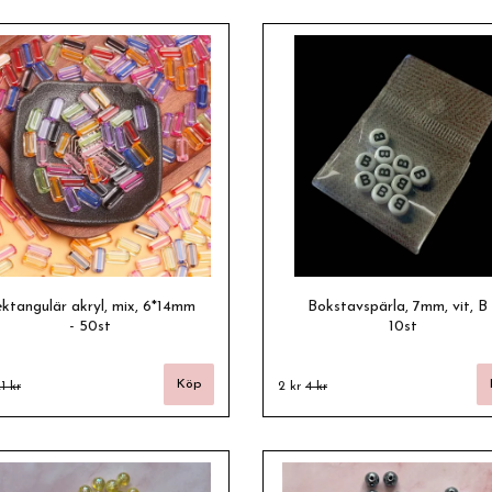
ktangulär akryl, mix, 6*14mm
Bokstavspärla, 7mm, vit, B 
- 50st
10st
1 kr
2 kr
4 kr