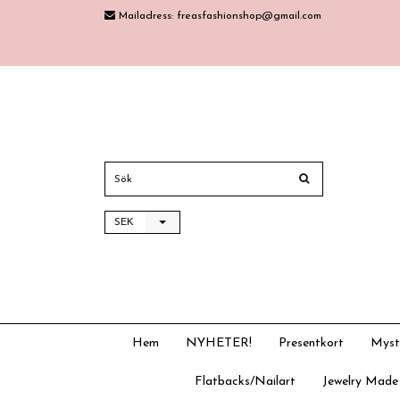
Mailadress:
freasfashionshop@gmail.com
SEK
Hem
NYHETER!
Presentkort
Myst
Flatbacks/Nailart
Jewelry Made