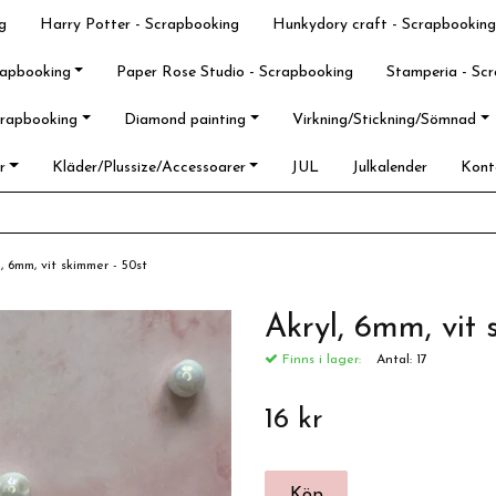
g
Harry Potter - Scrapbooking
Hunkydory craft - Scrapbooking
rapbooking
Paper Rose Studio - Scrapbooking
Stamperia - Sc
crapbooking
Diamond painting
Virkning/Stickning/Sömnad
r
Kläder/Plussize/Accessoarer
JUL
Julkalender
Kont
l, 6mm, vit skimmer - 50st
Akryl, 6mm, vit 
Finns i lager:
Antal:
17
16 kr