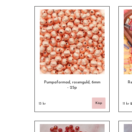
Pumpaformad, rosenguld, 6mm
Re
- 25p
13 kr
11 kr
2