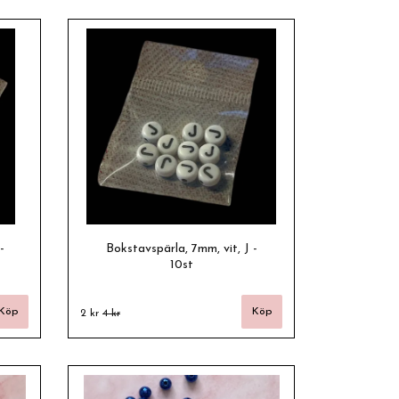
-
Bokstavspärla, 7mm, vit, J -
10st
2 kr
4 kr