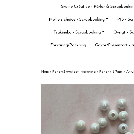
Graine Créative - Pärlor & Scrapbookin
Nellie´s choice - Scrapbooking
P13 - Sc
Tsukineko - Scrapbooking
Övrigt - S
Förvaring/Packning
Gåvor/Presentartikla
Hem
›
Pärlor/Smyckestillverkning
›
Pärlor
›
6-7mm
›
Akry