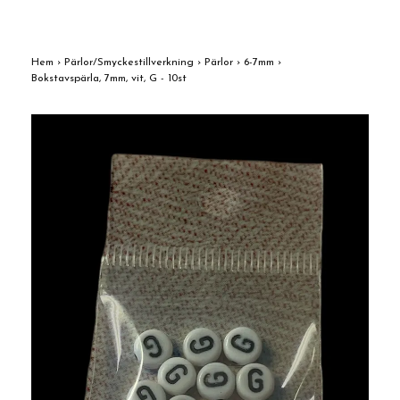
Hem
›
Pärlor/Smyckestillverkning
›
Pärlor
›
6-7mm
›
Bokstavspärla, 7mm, vit, G - 10st