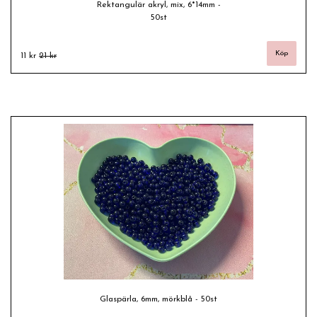
Rektangulär akryl, mix, 6*14mm -
50st
11 kr
21 kr
Glaspärla, 6mm, mörkblå - 50st