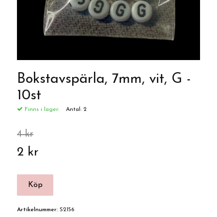
Bokstavspärla, 7mm, vit, G -
10st
Finns i lager:
Antal:
2
4 kr
2 kr
Artikelnummer:
S2156