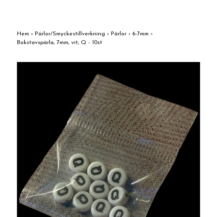
Hem
›
Pärlor/Smyckestillverkning
›
Pärlor
›
6-7mm
›
Bokstavspärla, 7mm, vit, Q - 10st