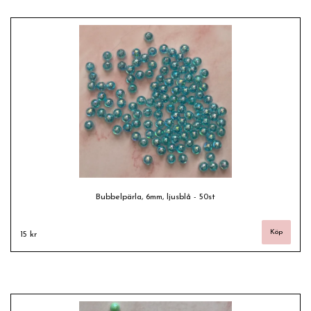
Bubbelpärla, 6mm, ljusblå - 50st
15 kr