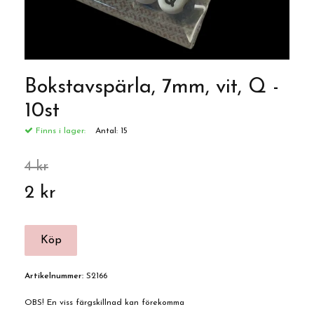
Bokstavspärla, 7mm, vit, Q -
10st
Finns i lager:
Antal:
15
4 kr
2 kr
Artikelnummer:
S2166
OBS! En viss färgskillnad kan förekomma