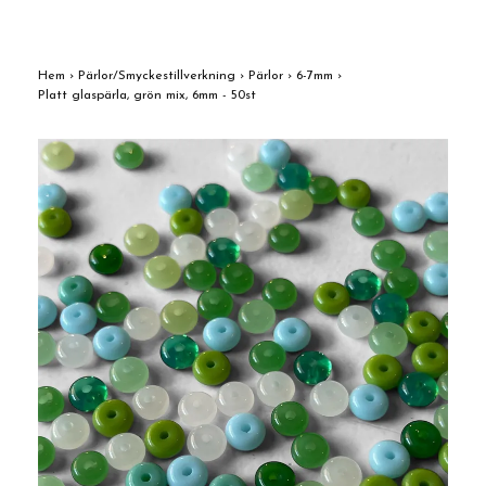
Hem
›
Pärlor/Smyckestillverkning
›
Pärlor
›
6-7mm
›
Platt glaspärla, grön mix, 6mm - 50st