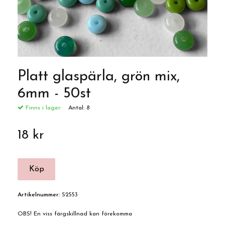
Platt glaspärla, grön mix,
6mm - 50st
Finns i lager:
Antal:
8
18 kr
Artikelnummer:
S2553
OBS! En viss färgskillnad kan förekomma