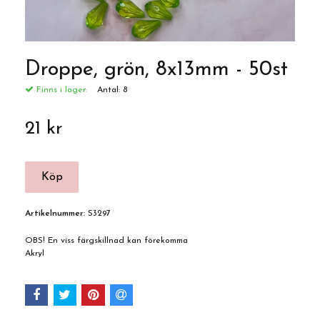
Droppe, grön, 8x13mm - 50st
Finns i lager:
Antal:
8
21 kr
Artikelnummer:
S3297
OBS! En viss färgskillnad kan förekomma
Akryl