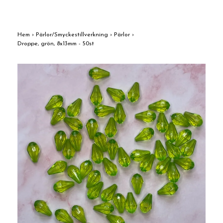
Hem
›
Pärlor/Smyckestillverkning
›
Pärlor
›
Droppe, grön, 8x13mm - 50st