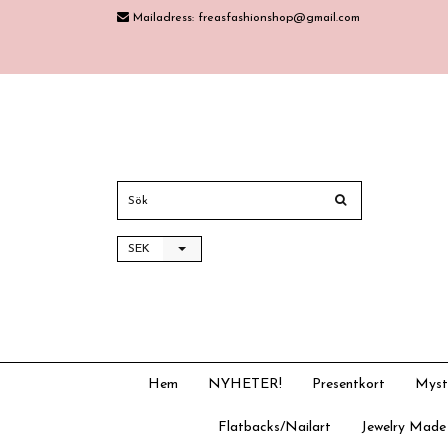
Mailadress:
freasfashionshop@gmail.com
SEK
Hem
NYHETER!
Presentkort
Myst
Flatbacks/Nailart
Jewelry Made