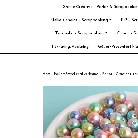
Graine Créative - Pärlor & Scrapbookin
Nellie´s choice - Scrapbooking
P13 - Sc
Tsukineko - Scrapbooking
Övrigt - S
Förvaring/Packning
Gåvor/Presentartikla
Hem
›
Pärlor/Smyckestillverkning
›
Pärlor
›
Gradient, ra