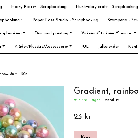
g
Harry Potter - Scrapbooking
Hunkydory craft - Scrapbooking
rapbooking
Paper Rose Studio - Scrapbooking
Stamperia - Sc
crapbooking
Diamond painting
Virkning/Stickning/Sömnad
r
Kläder/Plussize/Accessoarer
JUL
Julkalender
Kont
inbow, 8mm - 50p
Gradient, rainb
Finns i lager:
Antal:
12
23 kr