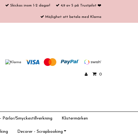
Skickas inom 1-2 dagar!
4,9 av 5 på Trustpilot ❤️
Möjlighet att betala med Klarna
0
 Pärlor/Smyckestillverkning
Klistermärken
king
Decorer - Scrapbooking