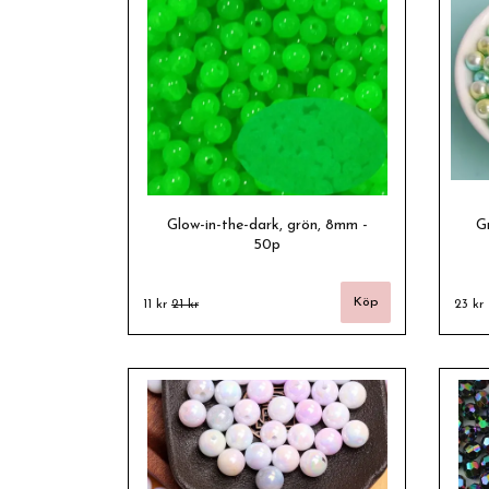
Glow-in-the-dark, grön, 8mm -
G
50p
11 kr
21 kr
23 kr