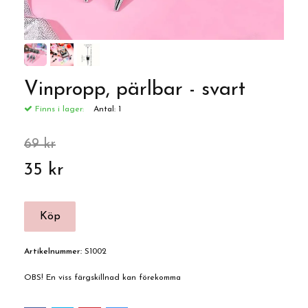
Vinpropp, pärlbar - svart
Finns i lager:
Antal:
1
69 kr
35 kr
Artikelnummer:
S1002
OBS! En viss färgskillnad kan förekomma