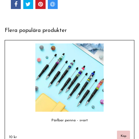
Flera populära produkter
Pärlbar penna - svart
10 kr