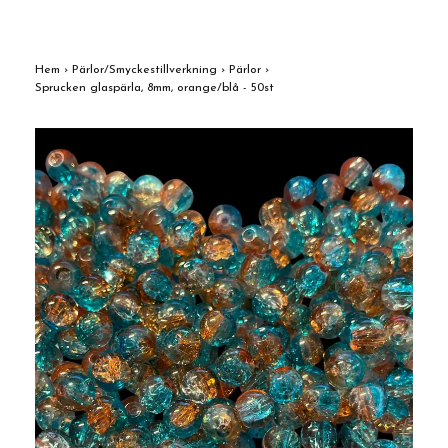
Hem
›
Pärlor/Smyckestillverkning
›
Pärlor
›
Sprucken glaspärla, 8mm, orange/blå - 50st