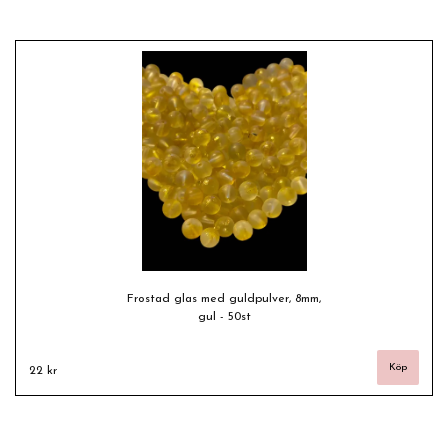
Frostad glas med guldpulver, 8mm,
gul - 50st
22 kr