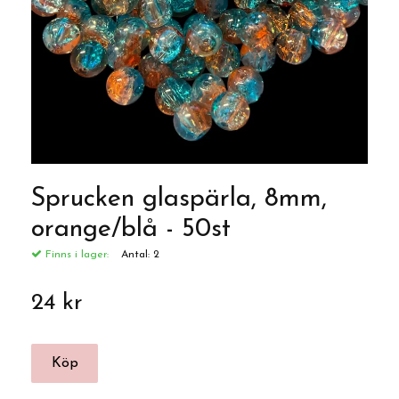
Sprucken glaspärla, 8mm,
orange/blå - 50st
Finns i lager:
Antal:
2
24 kr