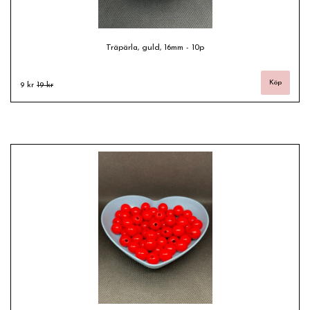
Träpärla, guld, 16mm - 10p
9 kr
19 kr