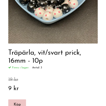
Träpärla, vit/svart prick,
16mm - 10p
Finns i lager:
Antal:
3
19 kr
9 kr