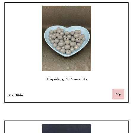
Träpärla, grå, 16mm - 10p
9 kr
19 kr