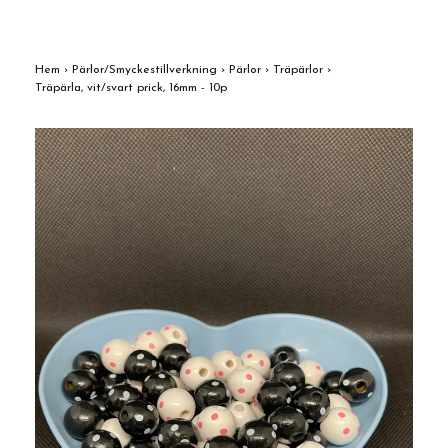
Hem
›
Pärlor/Smyckestillverkning
›
Pärlor
›
Träpärlor
›
Träpärla, vit/svart prick, 16mm - 10p