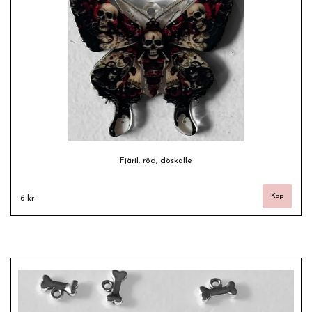
Fjäril, röd, döskalle
6 kr