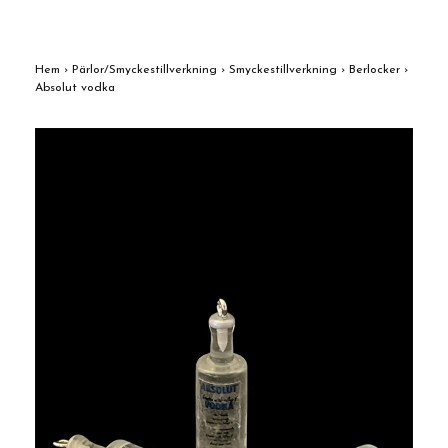
Hem
›
Pärlor/Smyckestillverkning
›
Smyckestillverkning
›
Berlocker
›
Absolut vodka