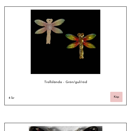
Trollslända - Grön/gul/röd
4 kr