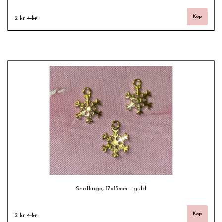
2 kr
4 kr
Snöflinga, 17x13mm - guld
2 kr
4 kr