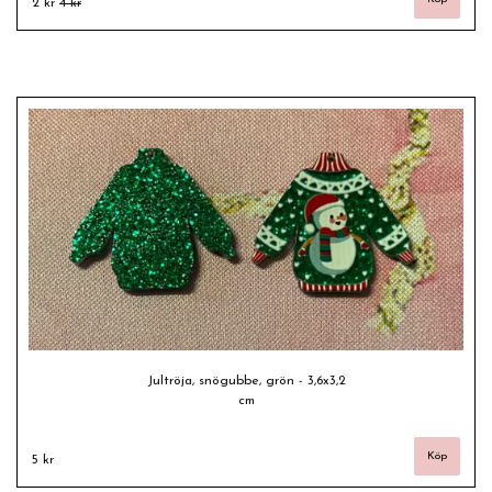
2 kr
4 kr
Jultröja, snögubbe, grön - 3,6x3,2
cm
5 kr