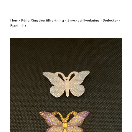
Hem
›
Pärlor/Smyckestillverkning
›
Smyckestillverkning
›
Berlocker
›
Fjäril - lila