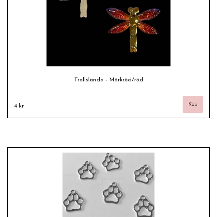
Trollslända - Mörkröd/röd
4 kr