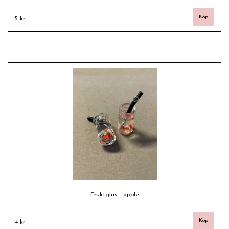
5 kr
Fruktglas - äpple
4 kr